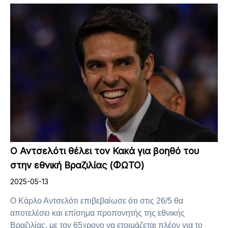
Ο Αντσελότι θέλει τον Κακά για βοηθό του
στην εθνική Βραζιλίας (ΦΩΤΟ)
2025-05-13
Ο Κάρλο Αντσελότι επιβεβαίωσε ότι στις 26/5 θα
αποτελέσει και επίσημα προπονητής της εθνικής
Βραζιλίας, με τον 65χρονο να ετοιμάζεται πλέον για το