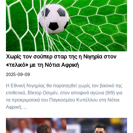
Χωρίς τον σούπερ σταρ της η Νιγηρία στον
«τελικό» με τη Νότια Αφρική
2025-09-09
Η Εθνική Νιγηρίας θα παραταχθεί χωρίς τον βασικό της
επιθετικό, Βίκτορ Οσιμέν, στον αποψινό αγώνα (9/9) για
τα προκριματικά του Παγκοσμίου Κυπέλλου στη Νότια
Αφρική, ...