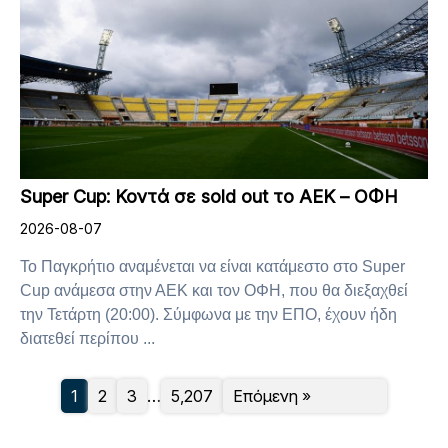
Super Cup: Κοντά σε sold out το ΑΕΚ – ΟΦΗ
2026-08-07
Το Παγκρήτιο αναμένεται να είναι κατάμεστο στο Super
Cup ανάμεσα στην ΑΕΚ και τον ΟΦΗ, που θα διεξαχθεί
την Τετάρτη (20:00). Σύμφωνα με την ΕΠΟ, έχουν ήδη
διατεθεί περίπου ...
1
2
3
…
5,207
Επόμενη »