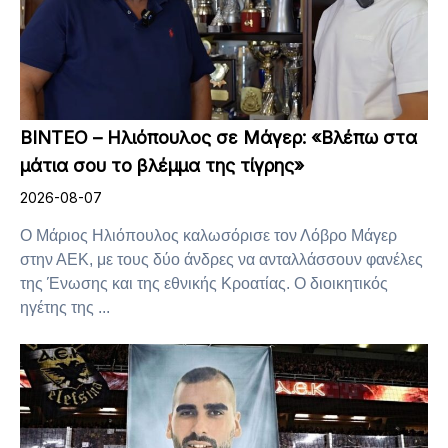
ΒΙΝΤΕΟ – Ηλιόπουλος σε Μάγερ: «Βλέπω στα
μάτια σου το βλέμμα της τίγρης»
2026-08-07
Ο Μάριος Ηλιόπουλος καλωσόρισε τον Λόβρο Μάγερ
στην ΑΕΚ, με τους δύο άνδρες να ανταλλάσσουν φανέλες
της Ένωσης και της εθνικής Κροατίας. Ο διοικητικός
ηγέτης της ...