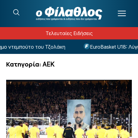
Μετάβαση στο περιεχόμενο
Τελευταίες Ειδήσεις
το του Τζολάκη
EuroBasket U18: Λύγισε την Βουλγ
Κατηγορία:
ΑΕΚ