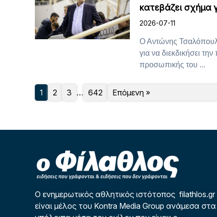
κατεβάζει σχήμα γ
2026-07-11
Ο Αντώνης Τσαλόπουλο
για να διεκδικήσει τη
προσωπικής του ...
1
2
3
…
642
Επόμενη »
Ο ενημερωτικός αθλητικός ιστότοπος filathlos.gr
είναι μέλος του Kontra Media Group ανάμεσα στα