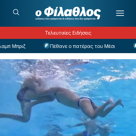
Μετάβαση στο περιεχόμενο
Τελευταίες Ειδήσεις
μπ Μπριζ
Πέθανε ο πατέρας του Μέσι
E