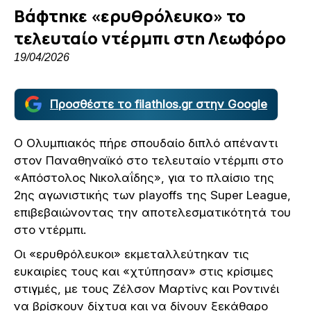
Βάφτηκε «ερυθρόλευκο» το
τελευταίο ντέρμπι στη Λεωφόρο
19/04/2026
Προσθέστε το filathlos.gr στην Google
Ο Ολυμπιακός πήρε σπουδαίο διπλό απέναντι
στον Παναθηναϊκό στο τελευταίο ντέρμπι στο
«Απόστολος Νικολαΐδης», για το πλαίσιο της
2ης αγωνιστικής των playoffs της Super League,
επιβεβαιώνοντας την αποτελεσματικότητά του
στο ντέρμπι.
Οι «ερυθρόλευκοι» εκμεταλλεύτηκαν τις
ευκαιρίες τους και «χτύπησαν» στις κρίσιμες
στιγμές, με τους Ζέλσον Μαρτίνς και Ροντινέι
να βρίσκουν δίχτυα και να δίνουν ξεκάθαρο