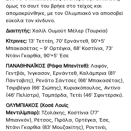
όμως το σουτ του βρήκε στο τείχος και
απομακρύνθηκε, με τον Ολυμπιακό να αποσοβεί
εύκολα τον κίνδυνο.
Διαιτητής:
Χαλίλ Ουμούτ Μέλερ (Τουρκία)
Κίτρινες:
13’ Τεττέη, 70’ Ερνάντεθ, 90’+5’
Μπακασέτας – 9’ Ορτέγκα, 68’ Κοστίνια, 73’
Ντάνι Γκαρθία, 90’+5’ Έσε
ΠΑΝΑΘΗΝΑΪΚΟΣ (Ράφα Μπενίτεθ):
Λαφόν,
Γεντβάι, Ίνγκασον, Ερνάντεθ, Καλάμπρια (81’
Πάντοβιτς), Ρενάτο Σάντσες (66’ Μπακασέτας),
Τσιριβέγια (66’ Σιώπης), Κυριακόπουλος, Αντίνο
(46’ Πελίστρι), Ταμπόρδα, Τετέι (46’ Σφιντέρσκι).
ΟΛΥΜΠΙΑΚΟΣ (Χοσέ Λουίς
Μεντιλίμπαρ):
Τζολάκης, Κοστίνια (77’
Μπιανκόν), Ρέτσος, Πιρόλα, Ορτέγκα, Έσε,
Ντάνι Γκαρθία (83’ Μουζακίτης), Ροντινέι,