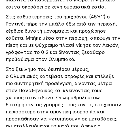
και να σκοράρει σε κενή ουσιαστικά εστία.
Στις καθυστερήσεις του ημιχρόνου (45’+1’) ο
Ροντινέι πήρε την μπάλα έξω από την περιοχή,
κέρδισε δυνατή μονομαχία και προχώρησε
κάθετα. Μπήκε μέσα στην περιοχή, απέφυγε την
πίεση και με ψύχραιμο πλασέ νίκησε τον Λαφόν,
γράφοντας το 0-2 και δίνοντας ξεκάθαρο
προβάδισμα στον Ολυμπιακό.
Στο ξεκίνημα του δευτέρου μέρους,
ο
Ολυμπιακός
κατέβασε στροφές και επέλεξε
πιο συντηρητική προσέγγιση, δίνοντας μέτρα
στον
Παναθηναϊκός
και κλείνοντας τους
χώρους στον άξονα. Οι «ερυθρόλευκοι»
διατήρησαν τις γραμμές τους κοντά, στόχευσαν
περισσότερο στην αμυντική ισορροπία και
προσπάθησαν να «χτυπήσουν» σε μεταβάσεις,
εκμεταλλευόμενοι τα κενά που άφηνε ο