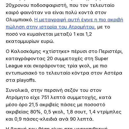
20χρονου ποδοσφαιριστή, που τον τελευταίο
καιρό φαινόταν να είναι πολύ κοντά στον
Ολυμπιακό.
Η μεταγραφή αυτή έγινε η πιο ακριβή
πώληση στην ιστορία του Ατρομήτου
, με το
ποσό να κυμαίνεται μεταξύ 1 και 1,2
εκατομμυρίων ευρώ.
Ο Καλοσκάμης «χτίστηκε» πέρυσι στο Περιστέρι,
καταγράφοντας 20 συμμετοχές στη Super
League και σκοράροντας τρία γκολ, με πιο
εντυπωσιακό το τελευταίο κόντρα στον Αστέρα
στα playoffs.
Συνολικά, στην περσινή σεζόν του στον
Ατρόμητο είχε 751 λεπτά συμμετοχής, κατά
μέσο όρο 21,5 ακριβείς πάσες με ποσοστό
ακριβείας 80%, 0,5 γκολ, 1,8 σουτ, 1,4 ντρίμπλες
και 0,9 πάσες-κλειδιά ανά 90 λεπτά.
Η βασική του θέση είναι στη μεσοεπιθετική