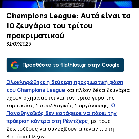
Champions League: Αυτά είναι τα
10 ζευγάρια του τρίτου
προκριματικού
31/07/2025
Προσθέστε το filathlos.gr στην Google
Ολοκληρώθηκε η δεύτερη προκριματική φάση
του Champions League
και πλέον δέκα ζευγάρια
έχουν σχηματιστεί για τον τρίτο γύρο της
κορυφαίας διασυλλογικής διοργάνωσης.
Ο
Παναθηναϊκός δεν κατάφερε να πάρει την
πρόκριση κόντρα στη Ρέιντζερς
, με τους
Σκωτσέζους να συνεχίζουν απέναντι στη
Βικτόρια Πλζεν.