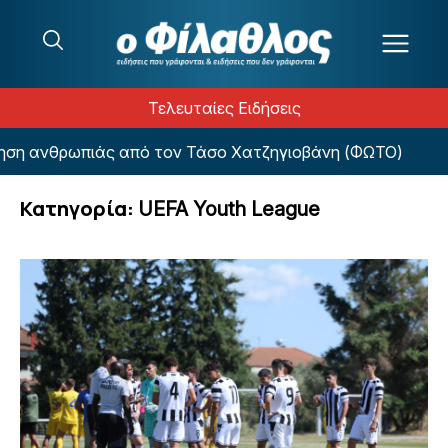
Μετάβαση στο περιεχόμενο
Τελευταίες Ειδήσεις
ς από τον Τάσο Χατζηγιοβάνη (ΦΩΤΟ)
«Η μεταγρ
Κατηγορία:
UEFA Youth League