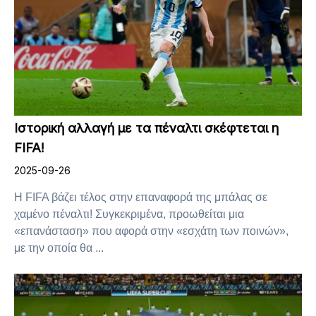
Ιστορική αλλαγή με τα πέναλτι σκέφτεται η
FIFA!
2025-09-26
Η FIFA βάζει τέλος στην επαναφορά της μπάλας σε
χαμένο πέναλτι! Συγκεκριμένα, προωθείται μια
«επανάσταση» που αφορά στην «εσχάτη των ποινών»,
με την οποία θα ...