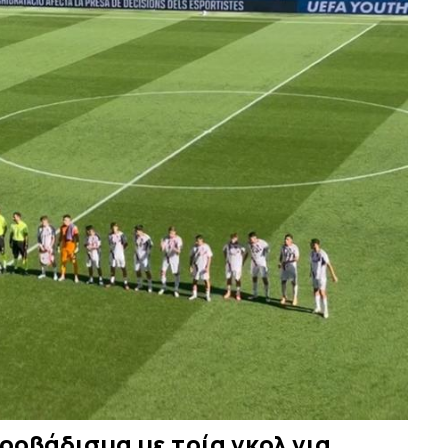
ροβάδισμα με τρία γκολ για