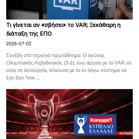
Τι γίνεται αν «σβήσει» το VAR; Ξεκάθαρη η
διάταξη της ΕΠΟ
2026-07-02
Συνέβη στο περσινό πρωτάθλημα. Ο αγώνας
Ολυμπιακός-Λεβαδειακός (3-2), ενώ άρχισε με το VAR να
είναι σε λειτουργία, τελείωσε με το εν λόγω σύστημα να
έχει βγει “νοκ ...