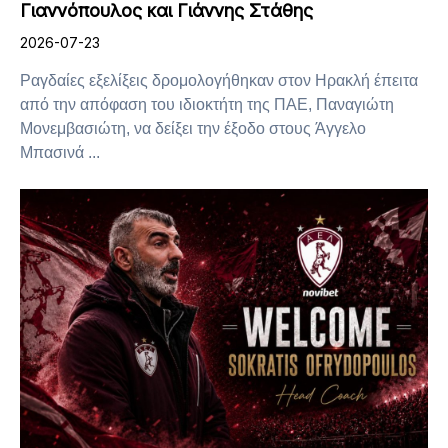
Γιαννόπουλος και Γιάννης Στάθης
2026-07-23
Ραγδαίες εξελίξεις δρομολογήθηκαν στον Ηρακλή έπειτα
από την απόφαση του ιδιοκτήτη της ΠΑΕ, Παναγιώτη
Μονεμβασιώτη, να δείξει την έξοδο στους Άγγελο
Μπασινά ...