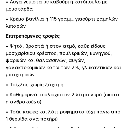
• Αυγά γεμιστά με καβούρι ή κοτόπουλο με
μουστάρδα
• Κρέμα βανίλια ή 115 γραμμ. γιαούρτι χαμηλών
λιπαρών
Επιτρεπόμενες τροφές
• Ψητά, βραστά ή στον ατμό, κάθε είδους
μοσχαρίσιου κρέατος, πουλερικών, κυνηγιού,
ψαρικών και θαλασσινών, αυγών,
γαλακτοκομικών κάτω των 2%, γλυκαντικών και
μπαχαρικών
• Τσίχλες χωρίς ζάχαρη.
• Καθημερινά τουλάχιστον 2 λίτρα νερό (σκέτο
ή ανθρακούχο)
• Τσάι, καφές και λάιτ ροφήματα (όχι πάνω από
1 θερμίδα ανά ποτήρι)