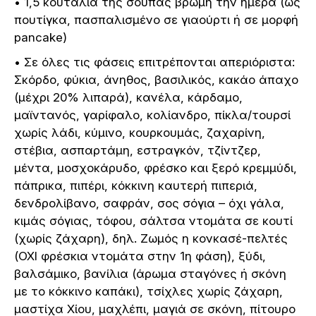
• 1,5 κουταλιά της σούπας βρώμη την ημέρα (ως
πουτίγκα, πασπαλισμένο σε γιαούρτι ή σε μορφή
pancake)
• Σε όλες τις φάσεις επιτρέπονται απεριόριστα:
Σκόρδο, φύκια, άνηθος, βασιλικός, κακάο άπαχο
(μέχρι 20% λιπαρά), κανέλα, κάρδαμο,
μαϊντανός, γαρίφαλο, κολίανδρο, πίκλα/τουρσί
χωρίς λάδι, κύμινο, κουρκουμάς, ζαχαρίνη,
στέβια, ασπαρτάμη, εστραγκόν, τζίντζερ,
μέντα, μοσχοκάρυδο, φρέσκο και ξερό κρεμμύδι,
πάπρικα, πιπέρι, κόκκινη καυτερή πιπεριά,
δενδρολίβανο, σαφράν, σος σόγια – όχι γάλα,
κιμάς σόγιας, τόφου, σάλτσα ντομάτα σε κουτί
(χωρίς ζάχαρη), δηλ. Ζωμός η κονκασέ-πελτές
(ΟΧΙ φρέσκια ντομάτα στην 1η φάση), ξύδι,
βαλσάμικο, βανίλια (άρωμα σταγόνες ή σκόνη
με το κόκκινο καπάκι), τσίχλες χωρίς ζάχαρη,
μαστίχα Χίου, μαχλέπι, μαγιά σε σκόνη, πίτουρο