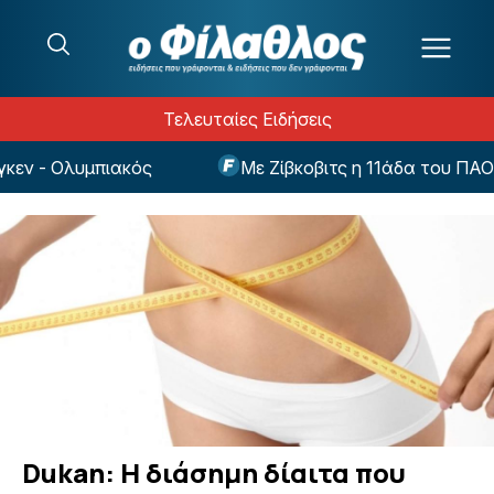
Μετάβαση στο περιεχόμενο
Τελευταίες Ειδήσεις
- Ολυμπιακός
Με Ζίβκοβιτς η 11άδα του ΠΑΟΚ ενό
Dukan: H διάσημη δίαιτα που