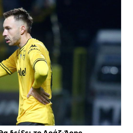
θα δείξει το Αράζ-Άρης