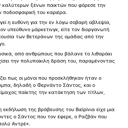
ων καλύτερων ξένων παικτών που φόρεσε την
 ποδοσφαιρική του καριέρα.
γεί η ευθύνη για την εν λόγω σοβαρή αβλεψία,
ον υπεύθυνο μάρκετινγκ, είτε τον διοργανωτή
απουσία των Βετεράνων της ομάδας από την
γο.
σικά, από ανθρώπους που βάλανε το λιθαράκι
χίσει την πολυποίκιλη δράση του, παραμένοντας
ει πως οι μόνοι που προσκλήθηκαν ήταν ο
ούμπα, δηλαδή ο Φερνάντο Σάντος, και ο
αίμαχος παίκτης την κατάκτηση των τίτλων,
 εκδήλωση της βράβευσης του Βιεϊρίνια είχε μια
ρόντες ο Σάντος που τον έφερε, ο Ραζβάν που
 πολύ Αντρέ».