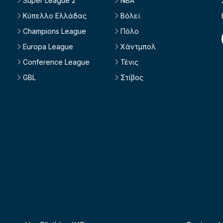
Super League 2
NBA
Κύπελλο Ελλάδας
Βόλεϊ
Champions League
Πόλο
Europa League
Χάντμπολ
Conference League
Τένις
GBL
Στίβος