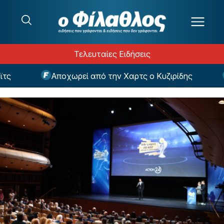
Μετάβαση στο περιεχόμενο
Τελευταίες Ειδήσεις
Αποχωρεί από την Χαρτς ο Κυζιρίδης
Eur