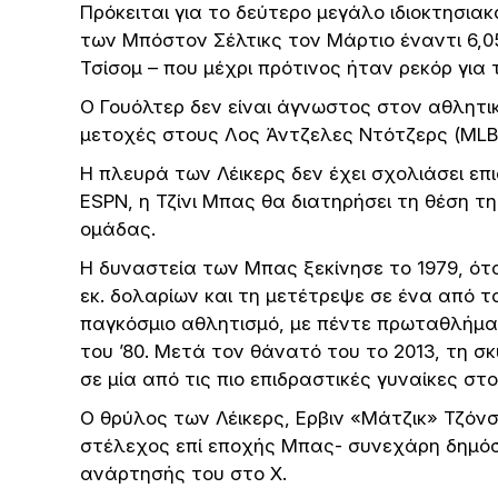
Πρόκειται για το δεύτερο μεγάλο ιδιοκτησια
των Μπόστον Σέλτικς τον Μάρτιο έναντι 6,0
Τσίσομ – που μέχρι πρότινος ήταν ρεκόρ για τ
Ο Γουόλτερ δεν είναι άγνωστος στον αθλητι
μετοχές στους Λος Άντζελες Ντότζερς (MLB
Η πλευρά των Λέικερς δεν έχει σχολιάσει ε
ESPN, η Τζίνι Μπας θα διατηρήσει τη θέση τη
ομάδας.
Η δυναστεία των Μπας ξεκίνησε το 1979, ότ
εκ. δολαρίων και τη μετέτρεψε σε ένα από τ
παγκόσμιο αθλητισμό, με πέντε πρωταθλήμα
του ’80. Μετά τον θάνατό του το 2013, τη σκ
σε μία από τις πιο επιδραστικές γυναίκες στ
Ο θρύλος των Λέικερς, Ερβιν «Μάτζικ» Τζόν
στέλεχος επί εποχής Μπας- συνεχάρη δημόσι
ανάρτησής του στο X.