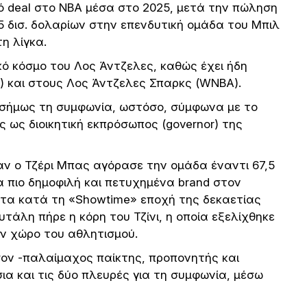
κό deal στο NBA μέσα στο 2025, μετά την πώληση
5 δισ. δολαρίων στην επενδυτική ομάδα του Μπιλ
η λίγκα.
κό κόσμο του Λος Άντζελες, καθώς έχει ήδη
) και στους Λος Άντζελες Σπαρκς (WNBA).
πισήμως τη συμφωνία, ωστόσο, σύμφωνα με το
ς ως διοικητική εκπρόσωπος (governor) της
αν ο Τζέρι Μπας αγόρασε την ομάδα έναντι 67,5
α πιο δημοφιλή και πετυχημένα brand στον
τα κατά τη «Showtime» εποχή της δεκαετίας
υτάλη πήρε η κόρη του Τζίνι, η οποία εξελίχθηκε
ον χώρο του αθλητισμού.
σον -παλαίμαχος παίκτης, προπονητής και
α και τις δύο πλευρές για τη συμφωνία, μέσω