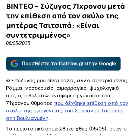
ΒΙΝΤΕΟ – Σύζυγος 71χρονου μετά
την επίθεση από τον σκύλο της
μητέρας Τσιτσιπά: «Είναι
συντετριμμένος»
06/05/2025
Προσθέστε το filathlos.gr στην Google
«Ο σύζυγός μου είναι καλά, αλλά σοκαρισμένος.
Ράμμα, νοσοκομείο, αιμορραγίες, ψυχολογικό
σοκ, ό,τι θέλετε» αναφέρει η γυναίκα του
71χρονου θύματος
που δέχθηκε επίθεση από τον
σκύλο της οικογένειας του Στέφανου Τσιτσιπά
στη Βουλιαγμένη
.
Το περιστατικό σημειώθηκε χθες (05/05), όταν ο