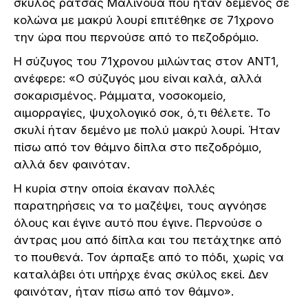
σκύλος ράτσας Μαλινουά που ήταν δεμένος σε
κολώνα με μακρύ λουρί επιτέθηκε σε 71χρονο
την ώρα που περνούσε από το πεζοδρόμιο.
Η σύζυγος του 71χρονου μιλώντας στον ΑΝΤ1,
ανέφερε: «Ο σύζυγός μου είναι καλά, αλλά
σοκαρισμένος. Ράμματα, νοσοκομείο,
αιμορραγίες, ψυχολογικό σοκ, ό,τι θέλετε. Το
σκυλί ήταν δεμένο με πολύ μακρύ λουρί. Ήταν
πίσω από τον θάμνο δίπλα στο πεζοδρόμιο,
αλλά δεν φαινόταν.
Η κυρία στην οποία έκαναν πολλές
παρατηρήσεις να το μαζέψει, τους αγνόησε
όλους και έγινε αυτό που έγινε. Περνούσε ο
άντρας μου από δίπλα και του πετάχτηκε από
το πουθενά. Τον άρπαξε από το πόδι, χωρίς να
καταλάβει ότι υπήρχε ένας σκύλος εκεί. Δεν
φαινόταν, ήταν πίσω από τον θάμνο».