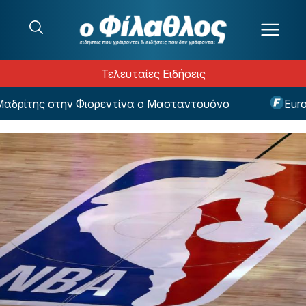
Μετάβαση στο περιεχόμενο
Τελευταίες Ειδήσεις
ρίτης στην Φιορεντίνα ο Μασταντουόνο
EuroBas