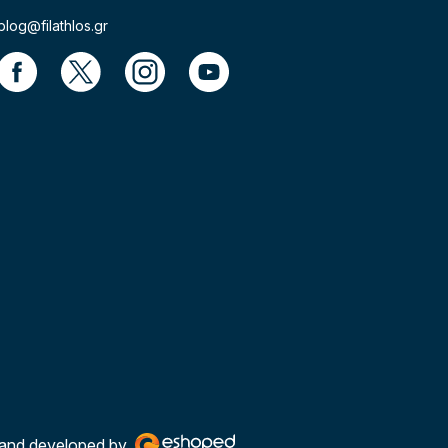
blog@filathlos.gr
and developed by