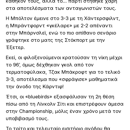
καθήκον τους, αλλά το… πάρτι στήθηκε χάρη
στα αποτελέσματα των ανταγωνιστών τους.
Η Μπόλτον έμεινε στο 3-3 με τη Χάντερσφιλντ,
η Μπράντφορντ «γκέλαρε» με 2-2 απέναντι
στην Μπάρνσλεϊ, ενώ το πιο απίθανο σενάριο
γράφτηκε στο ματς της Στόκπορτ με την
Έξετερ.
Εκεί, οι φιλοξενούμενοι κρατούσαν τη νίκη μέχρι
το 96’, όμως δέχθηκαν γκολ από τον
τερματοφύλακα, Τζακ Μπάκροφτ για το τελικό
3-3, αποτέλεσμα που «σφράγισε» μαθηματικά
την άνοδο της Κάρντιφ!
Έτσι, οι «bluebirds» εξασφάλισαν τη 2η θέση
πίσω από τη Λίνκολν Σίτι και επιστρέφουν άμεσα
στην Championship, μόλις έναν χρόνο μετά τον
υποβιβασμό τους.
Το τρίτο και τελευταίο εισιτήριο ανόδου θα