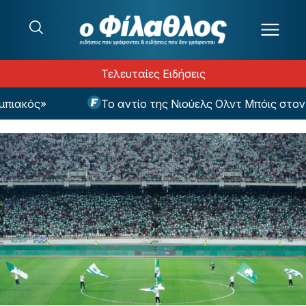
Μετάβαση στο περιεχόμενο
Τελευταίες Ειδήσεις
ακός»
Το αντίο της Νιούελς Ολντ Μπόις στον πα