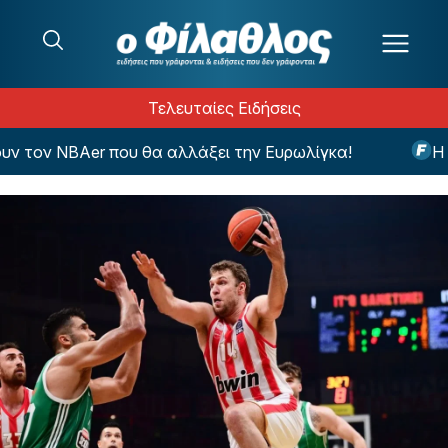
Μετάβαση στο περιεχόμενο
Τελευταίες Ειδήσεις
τον NBAer που θα αλλάξει την Ευρωλίγκα!
Η εντ