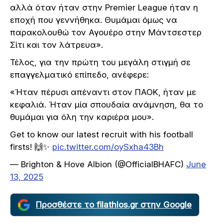
αλλά όταν ήταν στην Premier League ήταν η
εποχή που γεννήθηκα. Θυμάμαι όμως να
παρακολουθώ τον Αγουέρο στην Μάντσεστερ
Σίτι και τον λάτρευα».
Τέλος, για την πρώτη του μεγάλη στιγμή σε
επαγγελματικό επίπεδο, ανέφερε:
«Ήταν πέρυσι απέναντι στον ΠΑΟΚ, ήταν με
κεφαλιά. Ήταν μία σπουδαία ανάμνηση, θα το
θυμάμαι για όλη την καριέρα μου».
Get to know our latest recruit with his football
firsts! 🙌✨
pic.twitter.com/oySxha43Bh
— Brighton & Hove Albion (@OfficialBHAFC)
June
13, 2025
Προσθέστε το filathlos.gr στην Google