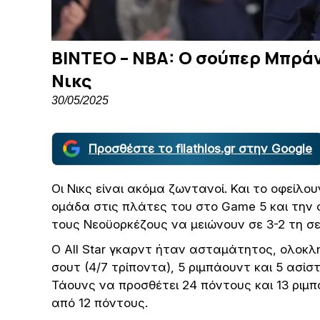
ΒΙΝΤΕΟ – NBA: Ο σούπερ Μπρά
Νικς
30/05/2025
Προσθέστε το filathlos.gr στην Google
Οι Νικς είναι ακόμα ζωντανοί. Και το οφείλο
ομάδα στις πλάτες του στο Game 5 και την οδ
τους Νεοϋορκέζους να μειώνουν σε 3-2 τη σ
Ο All Star γκαρντ ήταν ασταμάτητος, ολοκλ
σουτ (4/7 τρίποντα), 5 ριμπάουντ και 5 ασί
Τάουνς να προσθέτει 24 πόντους και 13 ριμ
από 12 πόντους.