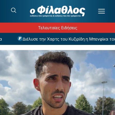
Μετάβαση στο περιεχόμενο
Τελευταίες Ειδήσεις
Διέλυσε την Χαρτς του Κυζιρίδη η Μπενφίκα του Πα