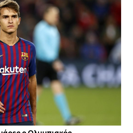
ουάρες ο Ολυμπιακός