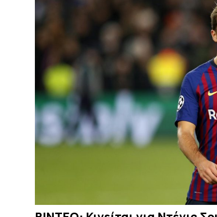
ΒΙΝΤΕΟ: Κινείται για Ντένις Σ