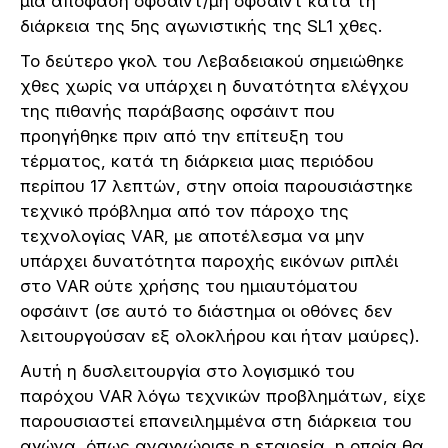
μία απόφαση οφσάιντ/μη οφσάιντ κατά τη
διάρκεια της 5ης αγωνιστικής της SL1 χθες.
Το δεύτερο γκολ του Λεβαδειακού σημειώθηκε
χθες χωρίς να υπάρχει η δυνατότητα ελέγχου
της πιθανής παράβασης οφσάιντ που
προηγήθηκε πριν από την επίτευξη του
τέρματος, κατά τη διάρκεια μιας περιόδου
περίπου 17 λεπτών, στην οποία παρουσιάστηκε
τεχνικό πρόβλημα από τον πάροχο της
τεχνολογίας VAR, με αποτέλεσμα να μην
υπάρχει δυνατότητα παροχής εικόνων ριπλέι
στο VAR ούτε χρήσης του ημιαυτόματου
οφσάιντ (σε αυτό το διάστημα οι οθόνες δεν
λειτουργούσαν εξ ολοκλήρου και ήταν μαύρες).
Αυτή η δυσλειτουργία στο λογισμικό του
παρόχου VAR λόγω τεχνικών προβλημάτων, είχε
παρουσιαστεί επανειλημμένα στη διάρκεια του
αγώνα, όπως αναγνώρισε η εταιρεία, η οποία θα