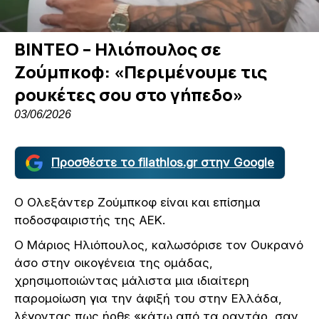
ΒΙΝΤΕΟ – Ηλιόπουλος σε
Ζούμπκoφ: «Περιμένουμε τις
ρουκέτες σου στο γήπεδο»
03/06/2026
Προσθέστε το filathlos.gr στην Google
Ο Ολεξάντερ Ζούμπκoφ είναι και επίσημα
ποδοσφαιριστής της ΑΕΚ.
Ο Μάριος Ηλιόπουλος, καλωσόρισε τον Ουκρανό
άσο στην οικογένεια της ομάδας,
χρησιμοποιώντας μάλιστα μια ιδιαίτερη
παρομοίωση για την άφιξή του στην Ελλάδα,
λέγοντας πως ήρθε «κάτω από τα ραντάρ, σαν