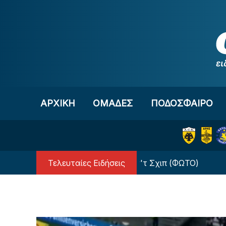
Μετάβαση στο περιεχόμενο
ΑΡΧΙΚΗ
OΜΑΔΕΣ
ΠΟΔΟΣΦΑΙΡΟ
Τελευταίες Ειδήσεις
ε ομάδα έκπληξη ο Τζον Φαν'τ Σχιπ (ΦΩΤΟ)
Στη