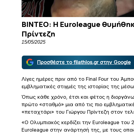
ΒΙΝΤΕΟ: Η Euroleague θυμήθηκ
Πρίντεζη
15/05/2025
Προσθέστε το filathlos.gr στην Google
Λίγες ημέρες πριν από το Final Four του Άμπ
εμβληματικές στιγμές της ιστορίας της μέσω
Όπως κάθε χρόνο, έτσι και φέτος η διοργάν
πρώτο «σταθμό» μια από τις πιο εμβληματικ
«πεταχτάρι» του Γιώργου Πρίντεζη στον τε
«Ο Ολυμπιακός κερδίζει την Euroleague του 
Euroleague στην ανάρτησή της, με τους οπ