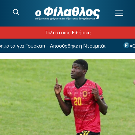
Μετάβαση στο περιεχόμενο
Τελευταίες Ειδήσεις
ατα για Γουόκαπ - Αποσύρθηκε η Ντουμπάι
«Ομάδ