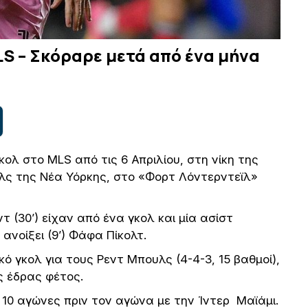
LS – Σκόραρε μετά από ένα μήνα
κολ στο MLS από τις 6 Απριλίου, στη νίκη της
υλς της Νέα Υόρκης, στο «Φορτ Λόντερντεϊλ»
τ (30’) είχαν από ένα γκολ και μία ασίστ
ανοίξει (9’) Φάφα Πίκολτ.
ό γκολ για τους Ρεντ Μπουλς (4-4-3, 15 βαθμοί),
ός έδρας φέτος.
ε 10 αγώνες πριν τον αγώνα με την Ίντερ Μαϊάμι.