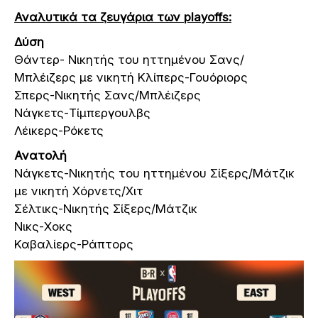
Αναλυτικά τα ζευγάρια των playoffs:
Δύση
Θάντερ- Νικητής του ηττημένου Σανς/
Μπλέιζερς με νικητή Κλίπερς-Γουόριορς
Σπερς-Νικητής Σανς/Μπλέιζερς
Νάγκετς-Τίμπεργουλβς
Λέικερς-Ρόκετς
Ανατολή
Νάγκετς-Νικητής του ηττημένου Σίξερς/Μάτζικ
με νικητή Χόρνετς/Χιτ
Σέλτικς-Νικητής Σίξερς/Μάτζικ
Νικς-Χοκς
Καβαλίερς-Ράπτορς