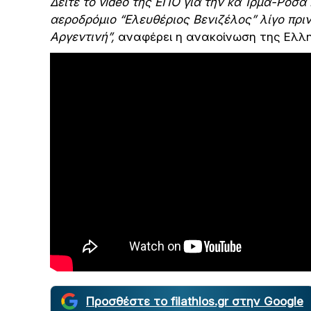
Δείτε το video της ΕΠΟ για την κα Ίρμα-Ρόσα 
αεροδρόμιο “Ελευθέριος Βενιζέλος” λίγο πρι
Αργεντινή”,
αναφέρει η ανακοίνωση της Ελλη
Προσθέστε το filathlos.gr στην Google