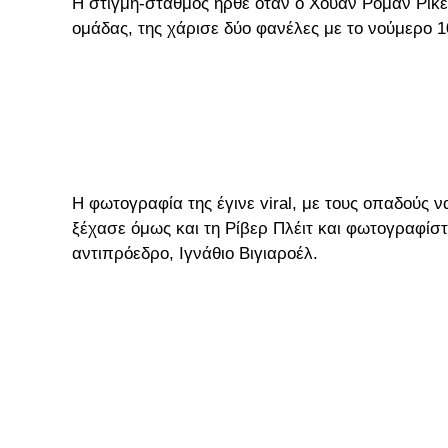
Η στιγμή-σταθμός ήρθε όταν ο Χουάν Ρομάν Ρικέ
ομάδας, της χάρισε δύο φανέλες με το νούμερο 10
Η φωτογραφία της έγινε viral, με τους οπαδούς
ξέχασε όμως και τη Ρίβερ Πλέιτ και φωτογραφίσ
αντιπρόεδρο, Ιγνάθιο Βιγιαροέλ.