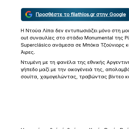
Προσθέστε το filathlos.gr στην Google
Η Ντούα Λίπα δεν εντυπωσιάζει μόνο στη μο
out συναυλίες στο στάδιο Monumental της Ρ
Superclásico ανάμεσα σε Μπόκα Τζούνιορς κ
Άιρες.
Ντυμένη με τη φανέλα της εθνικής Αργεντιν
γήπεδο μαζί με την οικογένειά της, απολαμ
σουίτα, χαμογελώντας, τραβώντας βίντεο κ