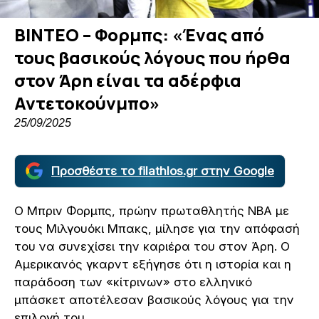
ΒΙΝΤΕΟ – Φορμπς: «Ένας από
τους βασικούς λόγους που ήρθα
στον Άρη είναι τα αδέρφια
Αντετοκούνμπο»
25/09/2025
Προσθέστε το filathlos.gr στην Google
Ο Μπριν Φορμπς, πρώην πρωταθλητής NBA με
τους Μιλγουόκι Μπακς, μίλησε για την απόφασή
του να συνεχίσει την καριέρα του στον Άρη. Ο
Αμερικανός γκαρντ εξήγησε ότι η ιστορία και η
παράδοση των «κίτρινων» στο ελληνικό
μπάσκετ αποτέλεσαν βασικούς λόγους για την
επιλογή του.