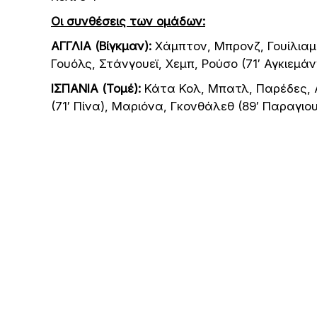
Οι συνθέσεις των ομάδων:
ΑΓΓΛΙΑ (Βίγκμαν):
Χάμπτον, Μπρονζ, Γουίλιαμσ
Γουόλς, Στάνγουεϊ, Χεμπ, Ρούσο (71′ Αγκιεμάνγκ
ΙΣΠΑΝΙΑ (Τομέ):
Κάτα Κολ, Μπατλ, Παρέδες, Α
(71′ Πίνα), Μαριόνα, Γκονθάλεθ (89′ Παραγιου