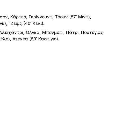
ον, Κάρτερ, Γκρίνγουντ, Τόουν (87′ Μιντ),
), Τζέιμς (40′ Κέλι).
λεϊχάντρι, Όλγκα, Μπονματί, Πάτρι, Πουτέγιας
έλο), Ατένεα (89′ Καστίγιο).