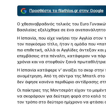
Προσθέστε το filathlos.gr στην Google
Ο χθεσινοβραδινός τελικός του Euro Γυναικώ
Βασιλείας εξελίχθηκε σε ένα ανεπανάληπτο 
Η Ισπανία, που είχε νικήσει την Αγγλία στον 
τον παγκόσμιο τίτλο, ήταν η ομάδα που «π
πιο επιθετική, αλλά οι Αγγλίδες άντεξαν και
επεμβάσεις στα πέναλτι, κατάφεραν να πάρο
χρόνια και να στεφθούν ξανά πρωταθλήτριε
Η Ισπανία κατάφερε ν’ ανοίξει το σκορ στην
αναμέτρηση. Από τη σέντρα της Μπατλ στο 
δεν άφησε κανένα περιθώριο αντίδρασης στη
Οι παίκτριες της Μοντσεράτ είχαν το μομέν
να σκοράρουν για δεύτερη φορά στο καλό το
τον τρόπο στο δεύτερο ημίχρονο να φτάσει 