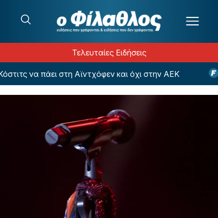
Μετάβαση στο περιεχόμενο
Τελευταίες Ειδήσεις
τιτς να πάει στη Αϊντχόφεν και όχι στην ΑΕΚ
Πα