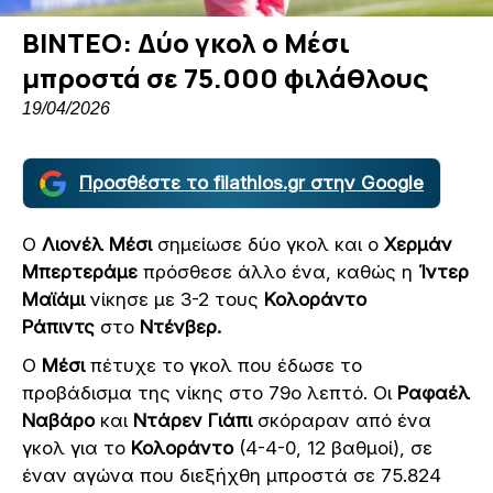
ΒΙΝΤΕΟ: Δύο γκολ ο Μέσι
μπροστά σε 75.000 φιλάθλους
19/04/2026
Προσθέστε το filathlos.gr στην Google
Ο
Λιονέλ Μέσι
σημείωσε δύο γκολ και ο
Χερμάν
Μπερτεράμε
πρόσθεσε άλλο ένα, καθώς η
Ίντερ
Μαϊάμι
νίκησε με 3-2 τους
Κολοράντο
Ράπιντς
στο
Ντένβερ.
Ο
Μέσι
πέτυχε το γκολ που έδωσε το
προβάδισμα της νίκης στο 79ο λεπτό. Οι
Ραφαέλ
Ναβάρο
και
Ντάρεν Γιάπι
σκόραραν από ένα
γκολ για το
Κολοράντο
(4-4-0, 12 βαθμοί), σε
έναν αγώνα που διεξήχθη μπροστά σε 75.824