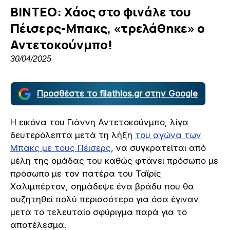
ΒΙΝΤΕΟ: Χάος στο φινάλε του
Πέισερς-Μπακς, «τρελάθηκε» ο
Αντετοκούνμπο!
30/04/2025
Προσθέστε το filathlos.gr στην Google
Η εικόνα του Γιάννη Αντετοκούνμπο, λίγα
δευτερόλεπτα μετά τη λήξη
του αγώνα των
Μπακς με τους Πέισερς
, να συγκρατείται από
μέλη της ομάδας του καθώς φτάνει πρόσωπο με
πρόσωπο με τον πατέρα του Ταϊρίς
Χαλιμπέρτον, σημάδεψε ένα βράδυ που θα
συζητηθεί πολύ περισσότερο για όσα έγιναν
μετά το τελευταίο σφύριγμα παρά για το
αποτέλεσμα.