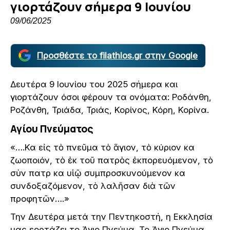
γιορτάζουν σήμερα 9 Ιουνίου
09/06/2025
Προσθέστε το filathlos.gr στην Google
Δευτέρα 9 Ιουνίου του 2025 σήμερα και
γιορτάζουν όσοι φέρουν τα ονόματα: Ροδάνθη,
Ροζάνθη, Τριάδα, Τριάς, Κορίνος, Κόρη, Κορίνα.
Αγίου Πνεύματος
«….Καὶ εἰς τὸ πνεῦμα τὸ ἅγιον, τὸ κύριον καὶ
ζωοποιόν, τὸ ἐκ τοῦ πατρὸς ἐκπορευόμενον, τὸ
σὺν πατρὶ καὶ υἱῷ συμπροσκυνούμενον καὶ
συνδοξαζόμενον, τὸ λαλῆσαν διὰ τῶν
προφητῶν….»
Την Δευτέρα μετά την Πεντηκοστή, η Εκκλησία
μας εορτάζει το Άγιο Πνεύμα. Το Άγιο Πνεύμα