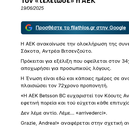
Τον «τελείωσε» η ΑΕΚ
19/06/2025
Προσθέστε το filathlos.gr στην Google
Η ΑΕΚ ανακοίνωσε την ολοκλήρωση της συνε
Σάκοτα, Αντρέα Βιτσενζούτο.
Πρόκειται για εξέλιξη που οφείλεται στον 3
αποχωρήσει για προσωπικούς λόγους.
Η Ένωση είναι εδώ και κάποιες ημέρες σε α
πλαισιώσει τον 72χρονο προπονητή.
«Η ΑΕΚ Βetsson BC ευχαριστεί τον Kόουτς Α
εφετινή πορεία και τού εύχεται κάθε επιτυχ
Δεν λέμε αντίο. Λέμε… «arrivederci».
Grazie, Andrea!» αναφέρεται στην σχετική α