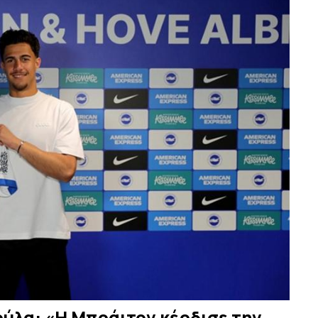
ούλα: «Η Μπράιτον κέρδισε την