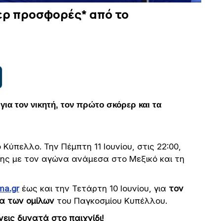
ερ προσφορές* από το
ια τον νικητή, τον πρώτο σκόρερ και τα
ύπελλο. Την Πέμπτη 11 Ιουνίου, στις 22:00,
σης με τον αγώνα ανάμεσα στο Μεξικό και τη
ma.gr
έως και την Τετάρτη 10 Ιουνίου, για
τον
ια των ομίλων
του Παγκοσμίου Κυπέλλου.
ίνεις δυνατά στο παιχνίδι!