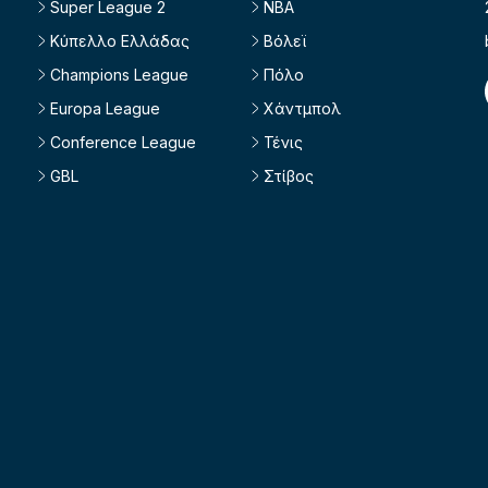
Super League 2
NBA
Κύπελλο Ελλάδας
Βόλεϊ
Champions League
Πόλο
Europa League
Χάντμπολ
Conference League
Τένις
GBL
Στίβος