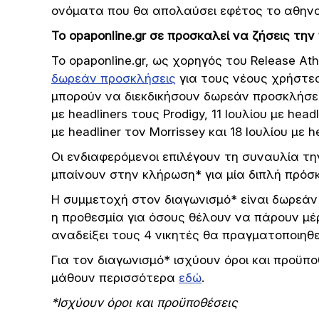
ονόματα που θα απολαύσει εφέτος το αθηναϊ
Το opaponline.
gr
σε προσκαλεί να ζήσεις την
Το opaponline.gr, ως χορηγός του Release Ath
δωρεάν προσκλήσεις
για τους νέους χρήστες.
μπορούν να διεκδικήσουν δωρεάν προσκλήσεις 
με headliners τους Prodigy, 11 Ιουλίου με hea
με headliner τον Morrissey και 18 Ιουλίου με h
Οι ενδιαφερόμενοι επιλέγουν τη συναυλία τ
μπαίνουν στην κλήρωση* για μία διπλή πρόσκ
Η συμμετοχή στον διαγωνισμό* είναι δωρεάν 
η προθεσμία για όσους θέλουν να πάρουν μέρ
αναδείξει τους 4 νικητές θα πραγματοποιηθεί 
Για τον διαγωνισμό* ισχύουν όροι και προϋπ
μάθουν περισσότερα
εδώ
.
*Ισχύουν όροι και προϋποθέσεις