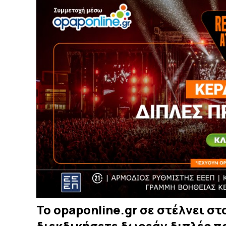
Το opaponline.gr σε στέλνει στ
διεκδικήσετε δωρεάν διπλές πρ