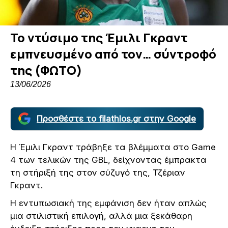
Το ντύσιμο της Έμιλι Γκραντ
εμπνευσμένο από τον… σύντροφό
της (ΦΩΤΟ)
13/06/2026
Προσθέστε το filathlos.gr στην Google
Η Έμιλι Γκραντ τράβηξε τα βλέμματα στο Game
4 των τελικών της GBL, δείχνοντας έμπρακτα
τη στήριξή της στον σύζυγό της, Τζέριαν
Γκραντ.
Η εντυπωσιακή της εμφάνιση δεν ήταν απλώς
μια στιλιστική επιλογή, αλλά μια ξεκάθαρη