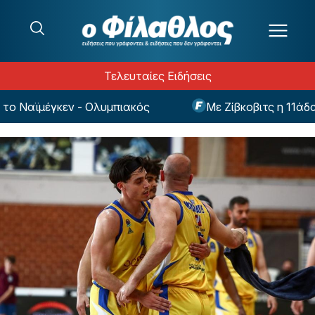
Μετάβαση στο περιεχόμενο
Τελευταίες Ειδήσεις
ο Ναϊμέγκεν - Ολυμπιακός
Με Ζίβκοβιτς η 11άδα 