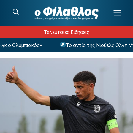
Μετάβαση στο περιεχόμενο
Τελευταίες Ειδήσεις
κ ο Ολυμπιακός»
Το αντίο της Νιούελς Ολντ Μπόι