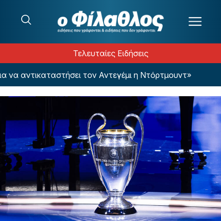
Μετάβαση στο περιεχόμενο
Τελευταίες Ειδήσεις
α αντικαταστήσει τον Αντεγέμι η Ντόρτμουντ»
E