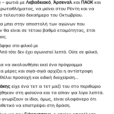
α – φωτιά με
Λεβαδειακό
,
Άρσεναλ
και
ΠΑΟΚ
και
πρωταθλήματος, να μείνει στου Ρέντη και να
το τελευταίο δεκαήμερο του Οκτωβρίου.
 να μπει στην αποστολή των αγώνων που
 θα είναι σε τέτοιο βαθμό ετοιμότητας, έτσι
ιος.
φηκε στο φιλικό με
Από τότε δεν έχει αγωνιστεί λεπτό. Ούτε σε φιλικό,
για να ακολουθήσει εκεί ένα πρόγραμμα
α μέρες και σιγά-σιγά αρχίζει η αντίστροφη
Θέλει προσοχή και ειδική διαχείριση…
νάκης
είχε ένα τετ α τετ μαζί του στο περιθώριο
ήθηκαν στη φισούνα και τα είπαν για λίγα λεπτά.
νωρίζουν οι ίδιοι, όμως, είναι ολοφάνερο ότι
ιθετικό να επιστρέψει στη δράση.