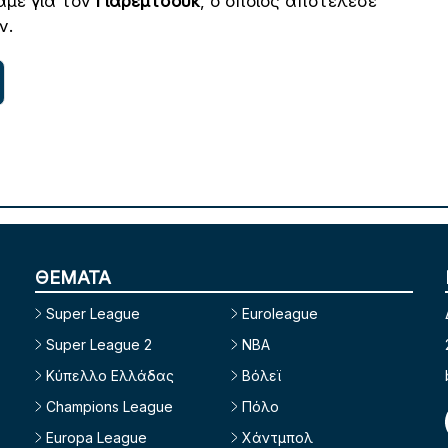
άμε για τον
Γιάρεμτσουκ
, ο οποίος αποτέλεσε
ν.
ΘΕΜΑΤΑ
Super League
Euroleague
Super League 2
NBA
Κύπελλο Ελλάδας
Βόλεϊ
Champions League
Πόλο
Europa League
Χάντμπολ