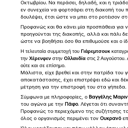
Οκτωβρίου. Να περάσει, δηλαδή, και η τριάδ
εν συνεχεία να φορτσάρει στη διακοπή του 
δουλέψει, έτσι ώστε να μπει στο ροτέισον σ
Προφανώς και θα κάνει μία προσπάθεια για
προηγούνται της διακοπής, αλλά και πάλι δεν
ώστε να βοηθήσει όσο θα επιθυμούσε και ο ίδ
H τελευταία συμμετοχή του
Γιάρεμτσουκ
καταγρά
την
Χέρενφεν
στην
Ολλανδία
στις 2 Αυγούστου. 
ούτε και σε επίσημο.
Μάλιστα, είχε βρεθεί και στην πατρίδα του 
αποκατάστασης, έχει επιστρέψει εδώ και δέκ
μέτρηση για την επιστροφή του στα γήπεδα. 
Σύμφωνα με πληροφορίες, ο
Βαγγέλης Μαρι
του αγώνα με την
Πάφο
. Λέγεται ότι συναντ
Προφανώς το περιεχόμενο της συζήτησης το γ
όλος ο οργανισμός περιμένει τον
Ουκρανό
επ